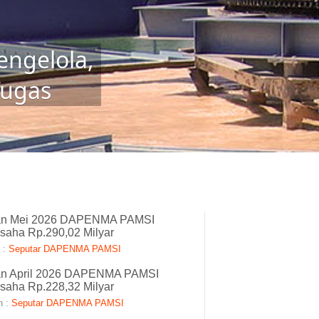
engelola,
Tugas
an Mei 2026 DAPENMA PAMSI
aha Rp.290,02 Milyar
n :
Seputar DAPENMA PAMSI
an April 2026 DAPENMA PAMSI
aha Rp.228,32 Milyar
n :
Seputar DAPENMA PAMSI