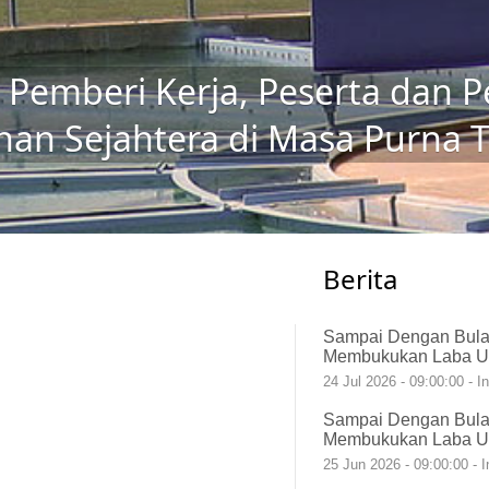
Pemberi Kerja, Peserta dan P
nan Sejahtera di Masa Purna 
Berita
Sampai Dengan Bul
Membukukan Laba Us
24 Jul 2026 - 09:00:00 - I
Sampai Dengan Bul
Membukukan Laba Us
25 Jun 2026 - 09:00:00 - I