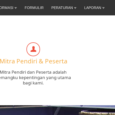
FORMASI
FORMULIR
PERATURAN
LAPORAN
Mitra Pendiri & Peserta
Mitra Pendiri dan Peserta adalah
emangku kepentingan yang utama
bagi kami.